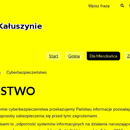
Start
Gmina
Dla Mieszkańca
Z
o
Cyberbezpieczeństwo
ŃSTWO
temie cyberbezpieczenstwa przekazujemy Państwu informacje pozwala
 sposoby zabezpieczenia się przed tymi zagrożeniami.
ami to „odporność systemów informacyjnych na działania naruszające 