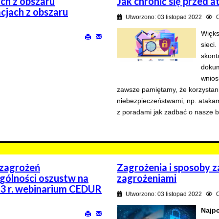
ch z obszaru
Jak chronić się przed
cjach z obszaru
Utworzono: 03 listopad 2022
Więks
sieci
skont
dokum
wnios
zawsze pamiętamy, że korzystani
niebezpieczeństwami, np. ataka
z poradami jak zadbać o nasze b
 zagrożeń
Zagrożenia i sposoby z
ególności oszustw na
zagrożeniami
23 r. webinarium CEDUR
Utworzono: 03 listopad 2022
Najpo