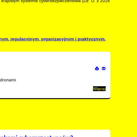
. o krajowym systemie cyberbezpieczeństwa (Dz. U. z 2018
nym, regulacyjnym, organizacyjnym i praktycznym.
 dronami
Więcej