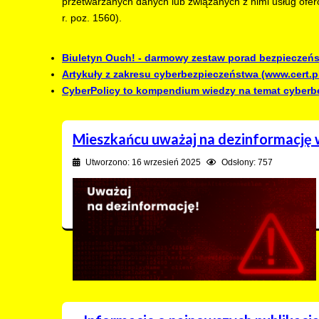
przetwarzanych danych lub związanych z nimi usług ofero
r. poz. 1560).
Biuletyn Ouch! - darmowy zestaw porad bezpiecze
Artykuły z zakresu cyberbezpieczeństwa (www.cert.p
CyberPolicy to kompendium wiedzy na temat cyberbe
Mieszkańcu uważaj na dezinformację 
Utworzono: 16 wrzesień 2025
Odsłony: 757