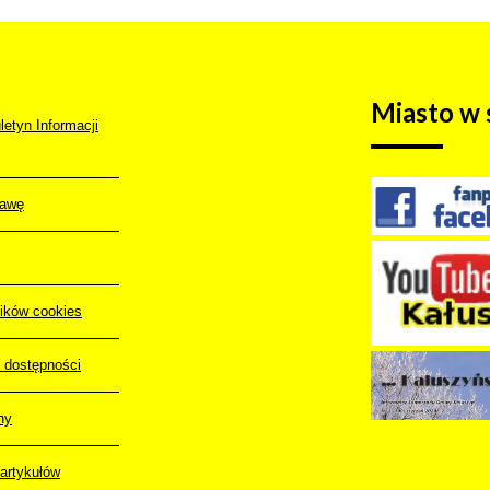
Miasto
w s
letyn Informacji
rawę
lików cookies
a dostępności
ny
artykułów