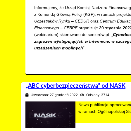
Informujemy, że Urząd Komisji Nadzoru Finansowe
z Komendą Główną Policji (KGP), w ramach projekt
Uczestników Rynku
–
CEDUR
oraz
Centrum Edukacj
Finansowego
– CEBRF
organizuje
20 stycznia 2023
(webinarium) skierowane do seniorów pt. „
Cyberbez
zagrożeń występujących w Internecie, w szczeg
urządzeniach mobilnych
”.
„ABC cyberbezpieczeństwa” od NASK
Utworzono: 27 grudzień 2022
Odsłony: 3714
Nowa publikacja opracowan
w ramach Ogólnopolskiej Sie