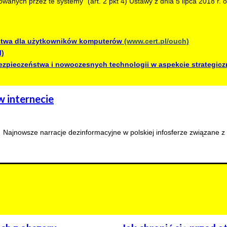
wanych przez te systemy” (art. 2 pkt 4) Ustawy z dnia 5 lipca 2018 r
ństwa dla użytkowników komputerów
(www.cert.pl/ouch)
l)
zpieczeństwa i nowoczesnych technologii w aspekcie strategicz
w internecie
Najnowsze narracje dezinformacyjne w polskiej infosferze związane z