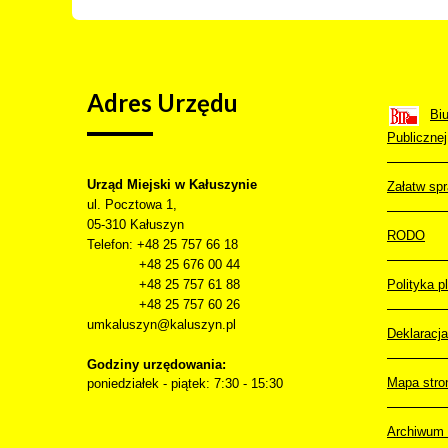
Adres
Urzędu
Biu
Publicznej
Urząd Miejski w Kałuszynie
Załatw sp
ul. Pocztowa 1,
05-310
Kałuszyn
RODO
Telefon
: +48 25 757 66 18
+48 25 676 00 44
+48 25 757 61 88
Polityka p
+48 25 757 60 26
umkaluszyn@kaluszyn.pl
Deklaracj
Godziny urzędowania:
Mapa stro
poniedziałek - piątek: 7:30 - 15:30
Archiwum 