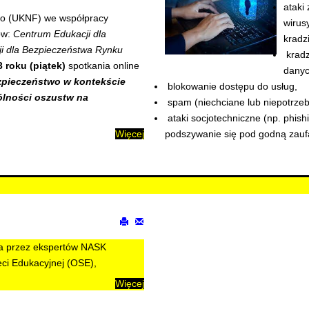
ataki
go (UKNF) we współpracy
wirusy
ów:
Centrum Edukacji dla
kradz
i dla Bezpieczeństwa Rynku
kradz
 roku (piątek)
spotkania online
danyc
pieczeństwo w kontekście
blokowanie dostępu do usług,
ólności oszustw na
spam (niechciane lub niepotrzeb
ataki socjotechniczne (np. phishi
Więcej
podszywanie się pod godną zaufa
a przez ekspertów NASK
ci Edukacyjnej (OSE),
Więcej