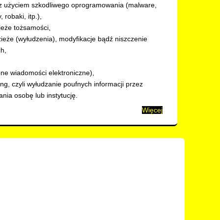
 z użyciem szkodliwego oprogramowania (malware,
, robaki, itp.),
ieże tożsamości,
ieże (wyłudzenia), modyfikacje bądź niszczenie
h,
ne wiadomości elektroniczne),
ng, czyli wyłudzanie poufnych informacji przez
nia osobę lub instytucję.
Więcej