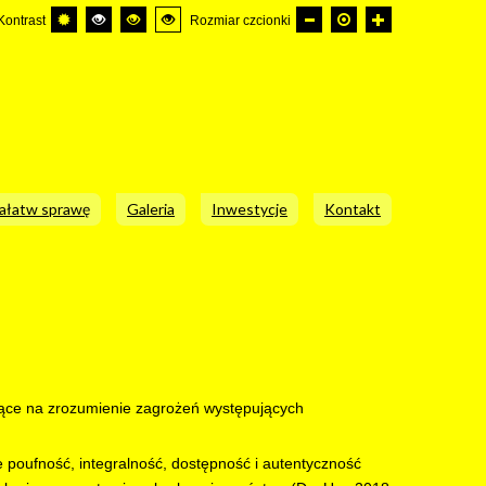
Kontrast
Rozmiar czcionki
ałatw sprawę
Galeria
Inwestycje
Kontakt
jące na zrozumienie zagrożeń występujących
poufność, integralność, dostępność i autentyczność