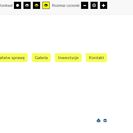
Kontrast
Rozmiar czcionki
ałatw sprawę
Galeria
Inwestycje
Kontakt