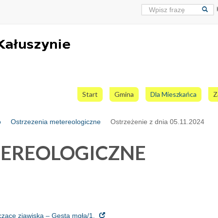
Start
Gmina
Dla Mieszkańca
Z
o
Ostrzezenia metereologiczne
Ostrzeżenie z dnia 05.11.2024
TEREOLOGICZNE
czące zjawiska – Gęsta mgła/1.