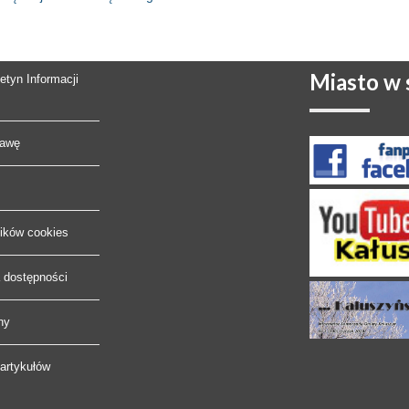
Miasto
w s
letyn Informacji
rawę
lików cookies
a dostępności
ny
artykułów