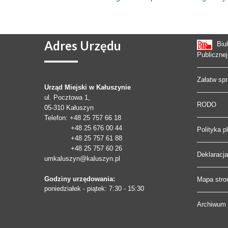
Adres
Urzędu
Biu
Publicznej
Załatw sp
Urząd Miejski w Kałuszynie
ul. Pocztowa 1,
RODO
05-310
Kałuszyn
Telefon
: +48 25 757 66 18
+48 25 676 00 44
Polityka p
+48 25 757 61 88
+48 25 757 60 26
Deklaracj
umkaluszyn@kaluszyn.pl
Godziny urzędowania:
Mapa stro
poniedziałek - piątek: 7:30 - 15:30
Archiwum 