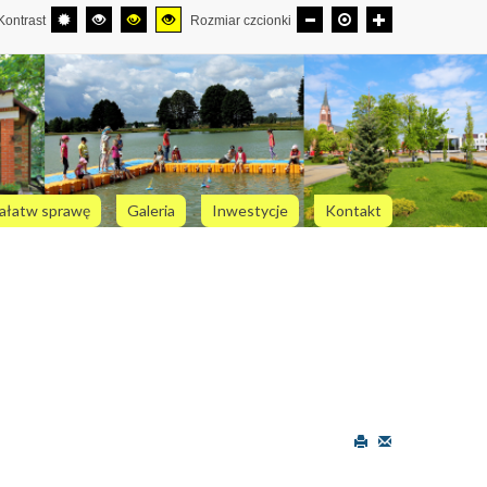
Kontrast
Rozmiar czcionki
ałatw sprawę
Galeria
Inwestycje
Kontakt