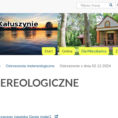
Start
Gmina
Dla Mieszkańca
Z
o
Ostrzezenia metereologiczne
Ostrzeżenie z dnia 02.12.2024
TEREOLOGICZNE
yczącego zjawiska Gęsta mgła/1.