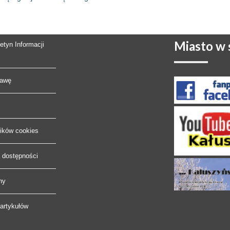
Miasto
w s
letyn Informacji
rawę
lików cookies
a dostępności
ny
artykułów