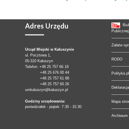
Adres
Urzędu
Biu
Publicznej
Załatw sp
Urząd Miejski w Kałuszynie
ul. Pocztowa 1,
RODO
05-310
Kałuszyn
Telefon
: +48 25 757 66 18
+48 25 676 00 44
Polityka p
+48 25 757 61 88
+48 25 757 60 26
Deklaracj
umkaluszyn@kaluszyn.pl
Godziny urzędowania:
Mapa stro
poniedziałek - piątek: 7:30 - 15:30
Archiwum 