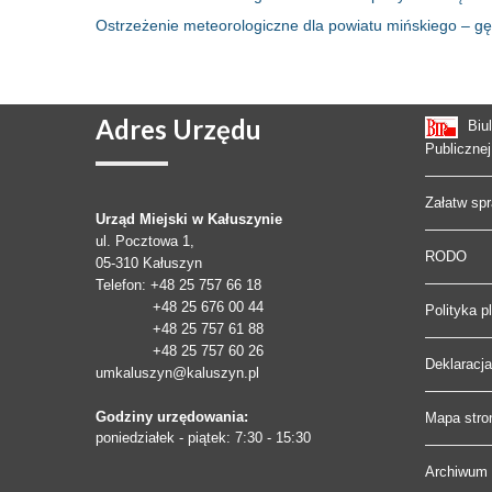
Ostrzeżenie meteorologiczne dla powiatu mińskiego – g
Adres
Urzędu
Biu
Publicznej
Załatw sp
Urząd Miejski w Kałuszynie
ul. Pocztowa 1,
RODO
05-310
Kałuszyn
Telefon
: +48 25 757 66 18
+48 25 676 00 44
Polityka p
+48 25 757 61 88
+48 25 757 60 26
Deklaracj
umkaluszyn@kaluszyn.pl
Godziny urzędowania:
Mapa stro
poniedziałek - piątek: 7:30 - 15:30
Archiwum 