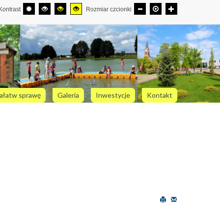
Kontrast
Rozmiar czcionki
ałatw sprawę
Galeria
Inwestycje
Kontakt