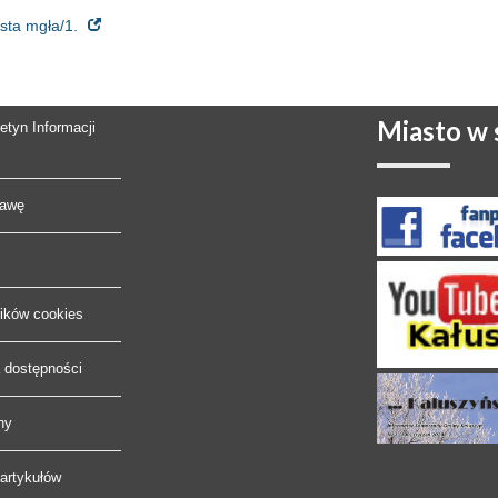
ęsta mgła/1.
Miasto
w s
letyn Informacji
rawę
lików cookies
a dostępności
ny
artykułów