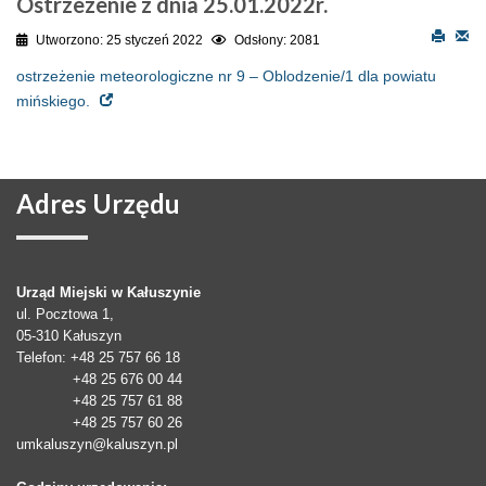
Ostrzezenie z dnia 25.01.2022r.
Utworzono: 25 styczeń 2022
Odsłony: 2081
ostrzeżenie meteorologiczne nr 9 – Oblodzenie/1 dla powiatu
mińskiego.
Adres
Urzędu
Urząd Miejski w Kałuszynie
ul. Pocztowa 1,
05-310
Kałuszyn
Telefon
: +48 25 757 66 18
+48 25 676 00 44
+48 25 757 61 88
+48 25 757 60 26
umkaluszyn@kaluszyn.pl