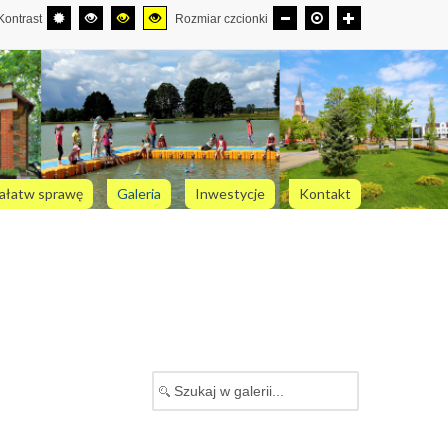
Kontrast
Rozmiar czcionki
ałatw sprawę
Galeria
Inwestycje
Kontakt