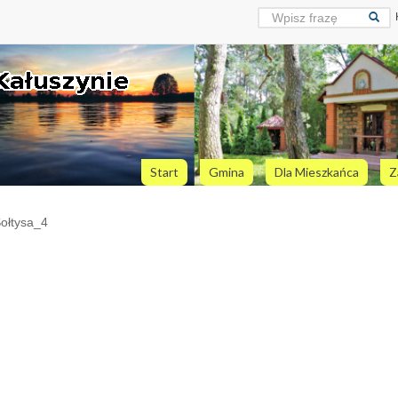
Start
Gmina
Dla Mieszkańca
Z
ołtysa_4