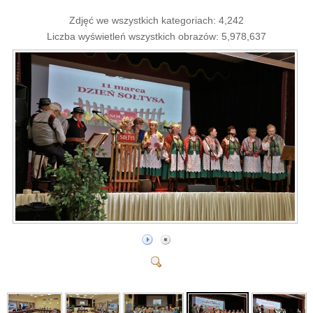
Zdjęć we wszystkich kategoriach: 4,242
Liczba wyświetleń wszystkich obrazów: 5,978,637