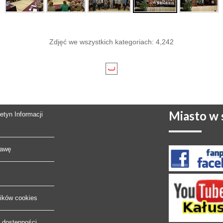
Zdjęć we wszystkich kategoriach: 4,242
Miasto
w s
letyn Informacji
rawę
lików cookies
a dostępności