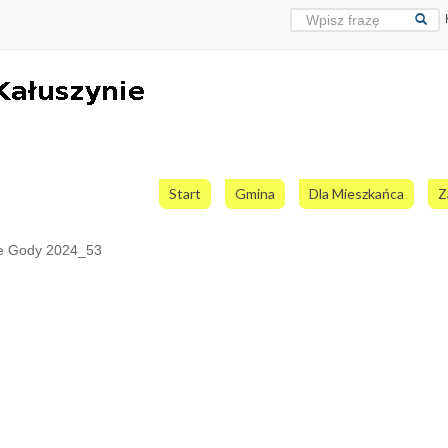
Start
Gmina
Dla Mieszkańca
Z
te Gody 2024_53