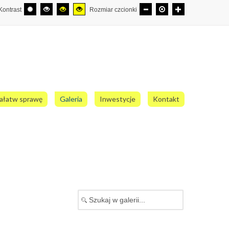
Kontrast
Rozmiar czcionki
ałatw sprawę
Galeria
Inwestycje
Kontakt