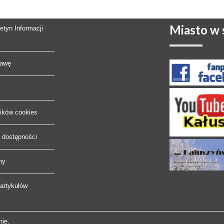
Miasto
w s
letyn Informacji
rawę
lików cookies
a dostępności
ny
artykułów
nie.