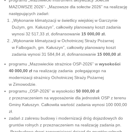
programu „Mazowiecki Instrument aktywizacji Sołectw
MAZOWSZE 2026”- „Mazowsze dla sołectw 2026” na realizację
następujących zadań:
„Wykonanie klimatyzacji w świetlicy wiejskiej w Garczynie
Dużym, gm. Kałuszyn”, całkowity planowany koszt zadania
wynosi 32 517,33 zł, dofinansowanie
15 000,00 zł.
„Wykonanie klimatyzacji w Ochotniczej Straży Pożarnej
w Falbogach, gm. Kałuszyn”, całkowity planowany koszt
zadania wynosi 31 584,84 zł, dofinansowanie
15 000,00 zł
.
programu „Mazowieckie strażnice OSP-2026” w
wysokości
40 000,00
zł
na realizację zadania polegającego na
modernizacji strażnicy Ochotniczej Straży Pożarnej
w Zimowodzie.
programu „OSP-2026” w wysokości
50 000,00 zł
z przeznaczeniem na wyposażenie dla jednostek OSP z terenu
Gminy Kałuszyn. Całkowita wartość zadania wynosi 100 000,00
zł.
zadań z zakresu budowy i modernizacji dróg dojazdowych do
gruntów rolnych z przeznaczeniem na realizację zadania pn.
„Przebudowa drogi zapewniającej dojazd do gruntów rolnych