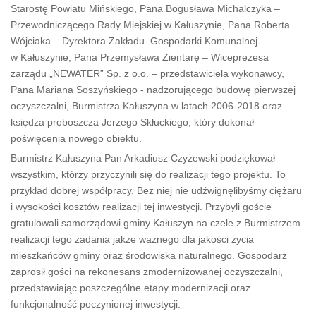
Starostę Powiatu Mińskiego, Pana Bogusława Michalczyka –
Przewodniczącego Rady Miejskiej w Kałuszynie, Pana Roberta
Wójciaka – Dyrektora Zakładu Gospodarki Komunalnej
w Kałuszynie, Pana Przemysława Zientarę – Wiceprezesa
zarządu „NEWATER” Sp. z o.o. – przedstawiciela wykonawcy,
Pana Mariana Soszyńskiego - nadzorującego budowę pierwszej
oczyszczalni, Burmistrza Kałuszyna w latach 2006-2018 oraz
księdza proboszcza Jerzego Skłuckiego, który dokonał
poświęcenia nowego obiektu.
Burmistrz Kałuszyna Pan Arkadiusz Czyżewski podziękował
wszystkim, którzy przyczynili się do realizacji tego projektu. To
przykład dobrej współpracy. Bez niej nie udźwignęlibyśmy ciężaru
i wysokości kosztów realizacji tej inwestycji. Przybyli goście
gratulowali samorządowi gminy Kałuszyn na czele z Burmistrzem
realizacji tego zadania jakże ważnego dla jakości życia
mieszkańców gminy oraz środowiska naturalnego. Gospodarz
zaprosił gości na rekonesans zmodernizowanej oczyszczalni,
przedstawiając poszczególne etapy modernizacji oraz
funkcjonalność poczynionej inwestycji.