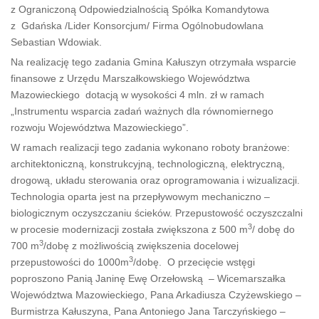
z Ograniczoną Odpowiedzialnością Spółka Komandytowa
z Gdańska /Lider Konsorcjum/ Firma Ogólnobudowlana
Sebastian Wdowiak.
Na realizację tego zadania Gmina Kałuszyn otrzymała wsparcie
finansowe z Urzędu Marszałkowskiego Województwa
Mazowieckiego dotacją w wysokości 4 mln. zł w ramach
„Instrumentu wsparcia zadań ważnych dla równomiernego
rozwoju Województwa Mazowieckiego”.
W ramach realizacji tego zadania wykonano roboty branżowe:
architektoniczną, konstrukcyjną, technologiczną, elektryczną,
drogową, układu sterowania oraz oprogramowania i wizualizacji.
Technologia oparta jest na przepływowym mechaniczno –
biologicznym oczyszczaniu ścieków. Przepustowość oczyszczalni
3
w procesie modernizacji została zwiększona z 500 m
/ dobę do
3
700 m
/dobę z możliwością zwiększenia docelowej
3
przepustowości do 1000m
/dobę. O przecięcie wstęgi
poproszono Panią Janinę Ewę Orzełowską – Wicemarszałka
Województwa Mazowieckiego, Pana Arkadiusza Czyżewskiego –
Burmistrza Kałuszyna, Pana Antoniego Jana Tarczyńskiego –