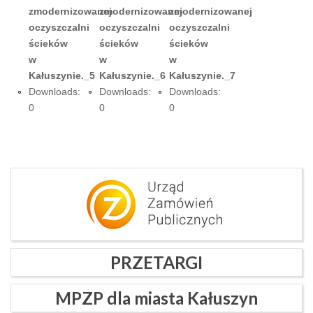
zmodernizowanej
zmodernizowanej
zmodernizowanej
oczyszczalni
oczyszczalni
oczyszczalni
ścieków
ścieków
ścieków
w
w
w
Kałuszynie._5
Kałuszynie._6
Kałuszynie._7
Downloads:
Downloads:
Downloads:
0
0
0
PRZETARGI
MPZP dla miasta Kałuszyn