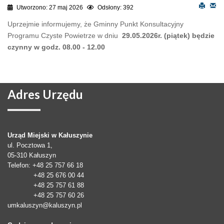
Utworzono: 27 maj 2026
Odsłony: 392
Uprzejmie informujemy, że Gminny Punkt Konsultacyjny
Programu Czyste Powietrze w dniu
29.05.2026r. (piątek) będzie
czynny w godz. 08.00 - 12.00
Adres
Urzędu
Urząd Miejski w Kałuszynie
ul. Pocztowa 1,
05-310
Kałuszyn
Telefon
: +48 25 757 66 18
+48 25 676 00 44
+48 25 757 61 88
+48 25 757 60 26
umkaluszyn@kaluszyn.pl