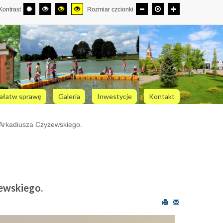
Kontrast
Rozmiar czcionki
ałatw sprawę
Galeria
Inwestycje
Kontakt
 Arkadiusza Czyżewskiego.
ewskiego.