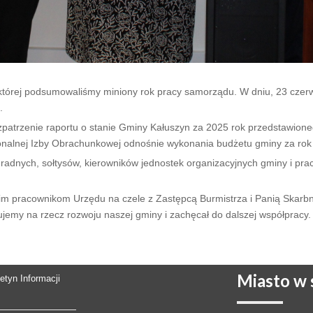
której podsumowaliśmy miniony rok pracy samorządu. W dniu, 23 czerwc
.
ozpatrzenie raportu o stanie Gminy Kałuszyn za 2025 rok przedstawion
onalnej Izby Obrachunkowej odnośnie wykonania budżetu gminy za rok
radnych, sołtysów, kierowników jednostek organizacyjnych gminy i pra
im pracownikom Urzędu na czele z Zastępcą Burmistrza i Panią Skarbn
jemy na rzecz rozwoju naszej gminy i zachęcał do dalszej współpracy.
Miasto
w s
letyn Informacji