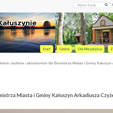
Start
Gmina
Dla Mieszkańca
Z
otum zaufania i absolutorium dla Burmistrza Miasta i Gminy Kałuszyn
mistrza Miasta i Gminy Kałuszyn Arkadiusza Czyż