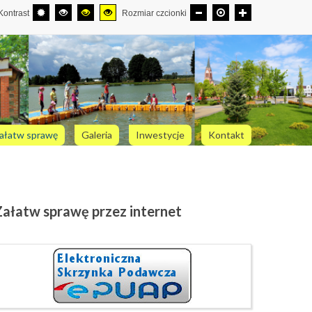
Kontrast
Rozmiar czcionki
ałatw sprawę
Galeria
Inwestycje
Kontakt
Załatw
sprawę przez internet