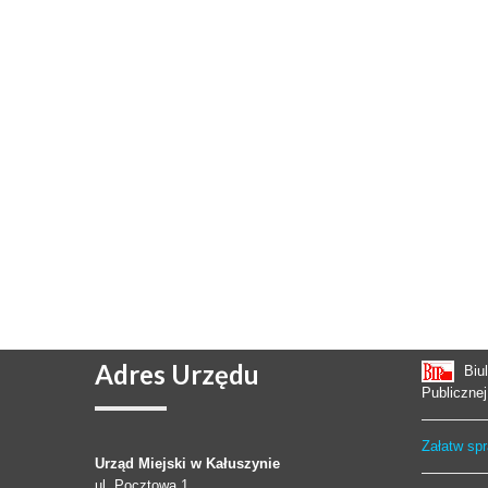
Adres
Urzędu
Biu
Publicznej
Załatw sp
Urząd Miejski w Kałuszynie
ul. Pocztowa 1,