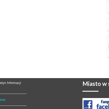
Miasto
w s
letyn Informacji
rawę