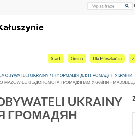
Start
Gmina
Dla Mieszkańca
Z
A OBYWATELI UKRAINY / ІНФОРМАЦІЯ ДЛЯ ГРОМАДЯН УКРАЇНИ
O MAZOWIECKIE/ДОПОМОГА ГРОМАДЯНАМ УКРАЇНИ - МАЗОВЕЦ
OBYWATELI UKRAINY
ЛЯ ГРОМАДЯН