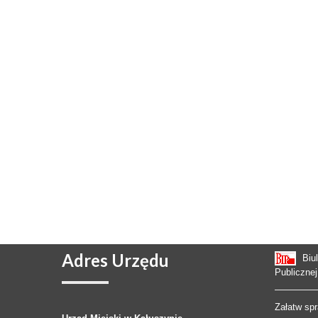
Adres
Urzędu
Biu
Publicznej
Załatw sp