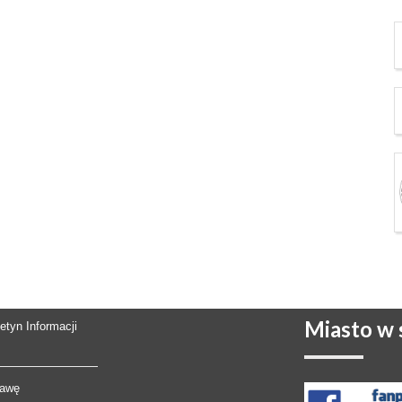
Miasto
w s
letyn Informacji
rawę