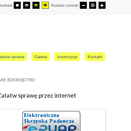
Kontrast
Rozmiar czcionki
ałatw sprawę
Galeria
Inwestycje
Kontakt
ЬКЕ ВОЄВУДСТВО
Załatw
sprawę przez internet