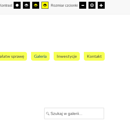
Kontrast
Rozmiar czcionki
ałatw sprawę
Galeria
Inwestycje
Kontakt