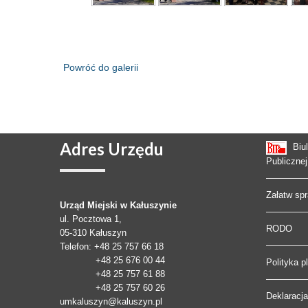
Powróć do galerii
Adres
Urzędu
Biu
Publicznej
Załatw sp
Urząd Miejski w Kałuszynie
ul. Pocztowa 1,
RODO
05-310
Kałuszyn
Telefon
: +48 25 757 66 18
+48 25 676 00 44
Polityka p
+48 25 757 61 88
+48 25 757 60 26
Deklaracj
umkaluszyn@kaluszyn.pl