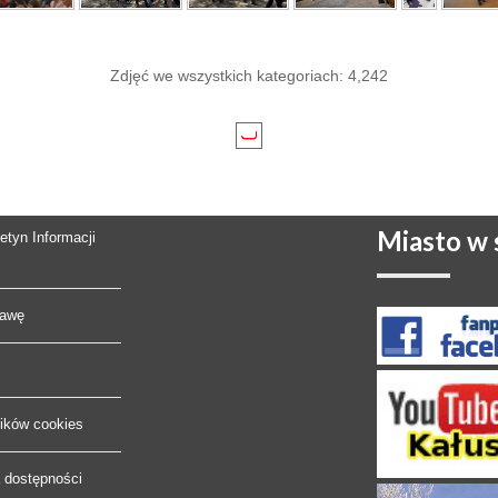
Zdjęć we wszystkich kategoriach: 4,242
Miasto
w s
letyn Informacji
rawę
lików cookies
a dostępności