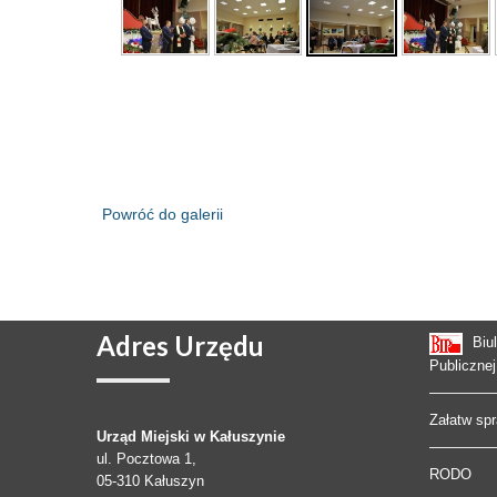
Powróć do galerii
Adres
Urzędu
Biu
Publicznej
Załatw sp
Urząd Miejski w Kałuszynie
ul. Pocztowa 1,
RODO
05-310
Kałuszyn