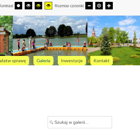
Kontrast
Rozmiar czcionki
ałatw sprawę
Galeria
Inwestycje
Kontakt