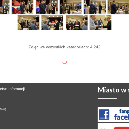
Zdjęć we wszystkich kategoriach: 4,242
Miasto
w s
letyn Informacji
rawę