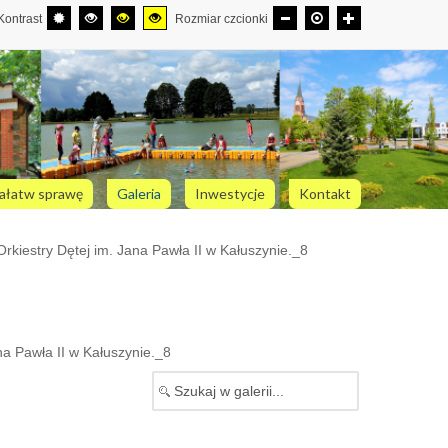
Kontrast
Rozmiar czcionki
ałatw sprawę
Galeria
Inwestycje
Kontakt
rkiestry Dętej im. Jana Pawła II w Kałuszynie._8
na Pawła II w Kałuszynie._8