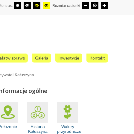
Kontrast
Rozmiar czcionki
ałatw sprawę
Galeria
Inwestycje
Kontakt
bywatel Kałuszyna
Informacje
ogólne
Położenie
Historia
Walory
Kałuszyna
przyrodnicze