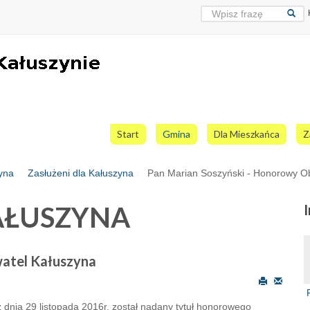
Start
Gmina
Dla Mieszkańca
Z
zyna
Zasłużeni dla Kałuszyna
Pan Marian Soszyński - Honorowy O
AŁUSZYNA
atel Kałuszyna
 dnia 29 listopada 2016r. został nadany tytuł honorowego