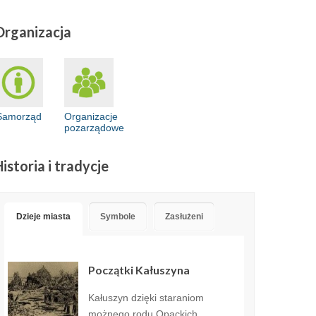
Organizacja
Samorząd
Organizacje
pozarządowe
Historia
i tradycje
Dzieje miasta
Symbole
Zasłużeni
Początki Kałuszyna
Kałuszyn dzięki staraniom
możnego rodu Opackich,