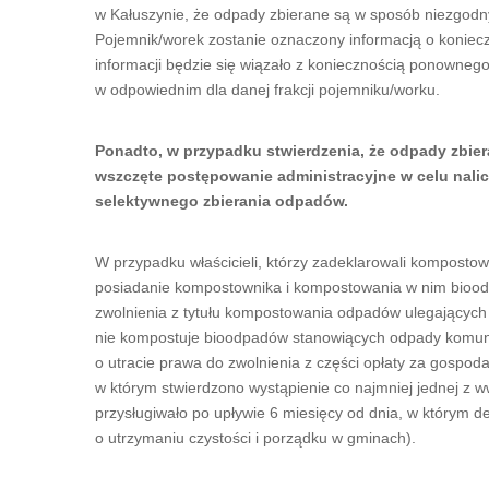
w Kałuszynie, że odpady zbierane są w sposób niezgodny
Pojemnik/worek zostanie oznaczony informacją o konie
informacji będzie się wiązało z koniecznością ponown
w odpowiednim dla danej frakcji pojemniku/worku.
Ponadto, w przypadku stwierdzenia, że odpady zbier
wszczęte postępowanie administracyjne w celu nali
selektywnego zbierania odpadów.
W przypadku właścicieli, którzy zadeklarowali kompostow
posiadanie kompostownika i kompostowania w nim bioodp
zwolnienia z tytułu kompostowania odpadów ulegających
nie kompostuje bioodpadów stanowiących odpady komu
o utracie prawa do zwolnienia z części opłaty za gospo
w którym stwierdzono wystąpienie co najmniej jednej z 
przysługiwało po upływie 6 miesięcy od dnia, w którym dec
o utrzymaniu czystości i porządku w gminach).