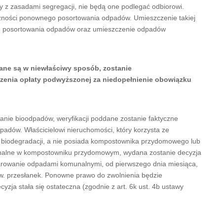
 z zasadami segregacji, nie będą one podlegać odbiorowi.
czności ponownego posortowania odpadów. Umieszczenie takiej
ego posortowania odpadów oraz umieszczenie odpadów
ane są w niewłaściwy sposób, zostanie
czenia opłaty podwyższonej za niedopełnienie obowiązku
anie bioodpadów, weryfikacji poddane zostanie faktyczne
adów. Właścicielowi nieruchomości, który korzysta ze
 biodegradacji, a nie posiada kompostownika przydomowego lub
nalne w kompostowniku przydomowym, wydana zostanie decyzja
darowanie odpadami komunalnymi, od pierwszego dnia miesiąca,
ww. przesłanek. Ponowne prawo do zwolnienia będzie
yzja stała się ostateczna (zgodnie z art. 6k ust. 4b ustawy