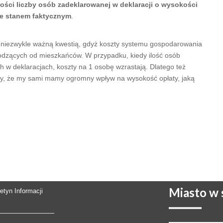
ności liczby osób zadeklarowanej w deklaracji o wysokości
e stanem faktycznym
.
t niezwykle ważną kwestią, gdyż koszty systemu gospodarowania
odzących od mieszkańców. W przypadku, kiedy ilość osób
h w deklaracjach, koszty na 1 osobę wzrastają. Dlatego też
jmy, że my sami mamy ogromny wpływ na wysokość opłaty, jaką
Miasto
w s
letyn Informacji