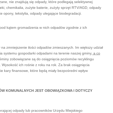
e, nie znajdują się odpady, które podlegają selektywnej
e leki, chemikalia, zużyte baterie, zużyty sprzęt RTV/AGD, odpady
 opony, tekstylia, odpady ulegające biodegradacji.
i pod kątem gromadzenia w nich odpadów zgodnie z ich
a zmniejszenie ilości odpadów zmieszanych. Im większy udział
a systemu gospodarki odpadami na terenie naszej gminy
, a co
miny zobowiązane są do osiągnięcia poziomów recyklingu
Wysokość ich rośnie z roku na rok. Za brak osiągnięcia
 kary finansowe, które będą miały bezpośredni wpływ
ÓW KOMUNALNYCH JEST OBOWIĄZKOWA I DOTYCZY
erającej odpady lub pracowników Urzędu Miejskiego