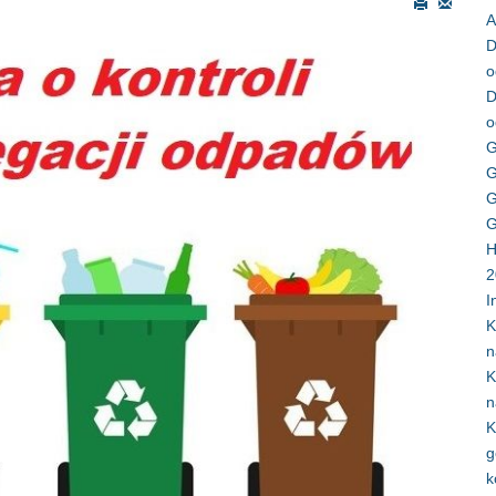
A
D
o
D
o
G
G
G
G
H
2
I
K
n
K
n
K
g
k