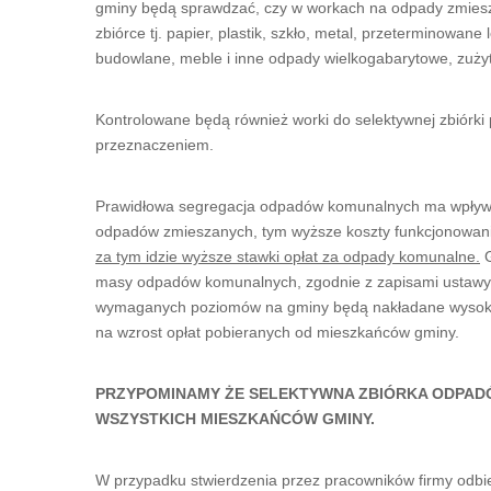
gminy będą sprawdzać, czy w workach na odpady zmieszan
zbiórce tj. papier, plastik, szkło, metal, przeterminowan
budowlane, meble i inne odpady wielkogabarytowe, zużyte
Kontrolowane będą również worki do selektywnej zbiórk
przeznaczeniem.
Prawidłowa segregacja odpadów komunalnych ma wpływ n
odpadów zmieszanych, tym wyższe koszty funkcjonowani
za tym idzie wyższe stawki opłat za odpady komunalne.
G
masy odpadów komunalnych, zgodnie z zapisami ustawy. 
wymaganych poziomów na gminy będą nakładane wysokie
na wzrost opłat pobieranych od mieszkańców gminy.
PRZYPOMINAMY ŻE SELEKTYWNA ZBIÓRKA ODPAD
WSZYSTKICH MIESZKAŃCÓW GMINY.
W przypadku stwierdzenia przez pracowników firmy odbi