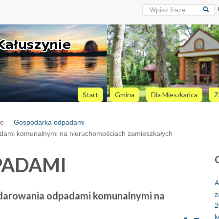
Start
Gmina
Dla Mieszkańca
Z
ne
Gospodarka odpadami
adami komunalnymi na nieruchomościach zamieszkałych
PADAMI
A
odarowania odpadami komunalnymi na
z
2
k