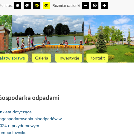
Kontrast
Rozmiar czcionki
ałatw sprawę
Galeria
Inwestycje
Kontakt
Gospodarka
odpadami
nkieta dotycząca
agospodarowania bioodpadów w
024 r. przydomowym
ompostowniku