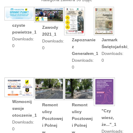
czyste
Zawody
powietrze_1
2021_1
Downloads:
Jarmark
Zapoznanie
Downloads:
0
Świętojański_1
z
0
Downloads:
Generałem_1
0
Downloads:
0
Wzmocnij
Remont
Remont
swoje
"Czy
ulicy
ulicy
otoczenie_1
wiesz,
Pocztowej
Pocztowej
Downloads:
że..."_1
i Polnej
i Polnej
0
Downloads:
w
w