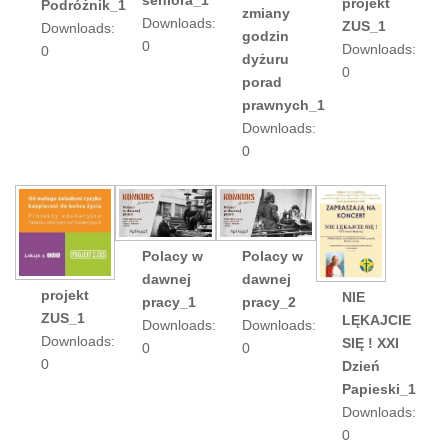
projekt
Podróżnik_1
zmiany
Downloads:
ZUS_1
Downloads:
godzin
0
Downloads:
0
dyżuru
0
porad
prawnych_1
Downloads:
0
Polacy w
Polacy w
dawnej
dawnej
projekt
NIE
pracy_1
pracy_2
ZUS_1
LĘKAJCIE
Downloads:
Downloads:
Downloads:
SIĘ ! XXI
0
0
0
Dzień
Papieski_1
Downloads:
0