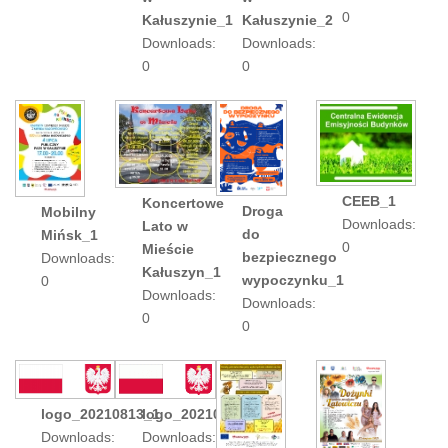
0
Kałuszynie_1
Kałuszynie_2
Downloads:
Downloads:
0
0
CEEB_1
Koncertowe
Droga
Mobilny
Downloads:
Lato w
do
Mińsk_1
0
Mieście
bezpiecznego
Downloads:
Kałuszyn_1
wypoczynku_1
0
Downloads:
Downloads:
0
0
logo_20210813_1
logo_20210813_1
Downloads:
Downloads: