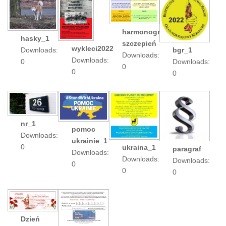
harmonogram
hasky_1
szczepień
wykleci2022
Downloads:
bgr_1
Downloads:
Downloads:
0
Downloads:
0
0
0
nr_1
pomoc
Downloads:
ukrainie_1
0
ukraina_1
paragraf
Downloads:
Downloads:
Downloads:
0
0
0
Dzień