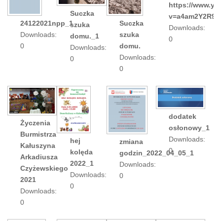
https://www.y
Suczka
v=a4am2Y2R9z
24122021npp_1
Suczka
szuka
Downloads:
Downloads:
szuka
domu._1
0
0
domu.
Downloads:
Downloads:
0
0
dodatek
Życzenia
osłonowy_1
Burmistrza
Downloads:
hej
zmiana
Kałuszyna
0
kolęda
godzin_2022_04_05_1
Arkadiusza
2022_1
Downloads:
Czyżewskiego
Downloads:
0
2021
0
Downloads:
0