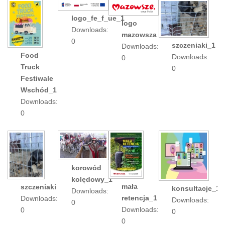
logo_fe_f_ue_1
logo
Downloads:
mazowsza
0
szczeniaki_1
Downloads:
Food
Downloads:
0
Truck
0
Festiwale
Wschód_1
Downloads:
0
korowód
kolędowy_1
mała
szczeniaki
konsultacje_1
Downloads:
retencja_1
Downloads:
Downloads:
0
Downloads:
0
0
0