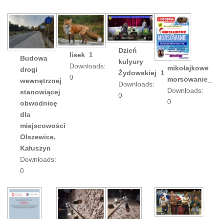
Dzień
lisek_1
Budowa
kulyury
Downloads:
mikołajkowe
drogi
Żydowskiej_1
0
morsowanie_1
wewnętrznej
Downloads:
Downloads:
stanowiącej
0
0
obwodnicę
dla
miejscowości
Olszewice,
Kałuszyn
Downloads:
0