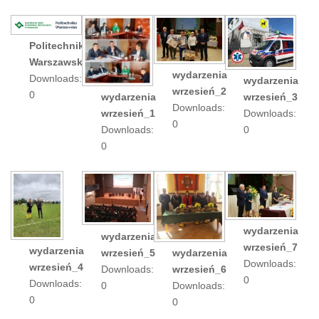
Politechnika
Warszawska_1
wydarzenia
Downloads:
wydarzenia
wrzesień_2
0
wrzesień_3
wydarzenia
Downloads:
Downloads:
wrzesień_1
0
0
Downloads:
0
wydarzenia
wydarzenia
wrzesień_7
wydarzenia
wrzesień_5
wydarzenia
Downloads:
wrzesień_4
Downloads:
wrzesień_6
0
Downloads:
0
Downloads:
0
0