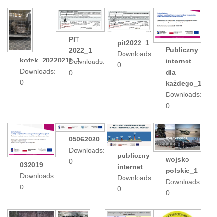
PIT
pit2022_1
Publiczny
2022_1
Downloads:
kotek_20220211_1
internet
Downloads:
0
Downloads:
dla
0
0
każdego_1
Downloads:
0
05062020
Downloads:
publiczny
wojsko
0
032019
internet
polskie_1
Downloads:
Downloads:
Downloads:
0
0
0