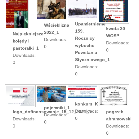
Upamiętnienie
Wścieklizna
kwota 30
159.
2022_1
Najpiękniejsze
WOSP
Rocznicy
Downloads:
kolędy i
Downloads:
wybuchu
0
pastorałki_1
0
Powstania
Downloads:
Styczniowego_1
0
Downloads:
0
konkurs_KGW_2022_1
pojemniki_1
Downloads:
logo_dofinansowanie_15_12_2021_1
pogrzeb
Downloads:
0
Downloads:
abramowski_1
0
0
Downloads:
0