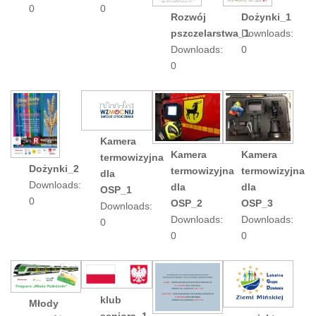
0
0
Rozwój
Dożynki_1
pszczelarstwa_1
Downloads:
Downloads:
0
0
Kamera
Kamera
Kamera
termowizyjna
Dożynki_2
termowizyjna
termowizyjna
dla
Downloads:
dla
dla
OSP_1
0
OSP_2
OSP_3
Downloads:
Downloads:
Downloads:
0
0
0
klub
Młody
seniora_1