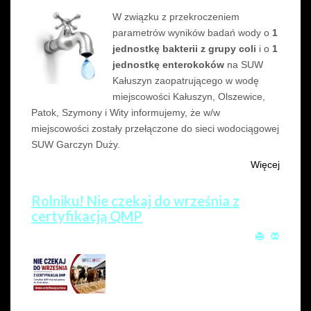
W związku z przekroczeniem
parametrów wyników badań wody o
1
jednostkę bakterii z grupy coli
i o
1
jednostkę enterokoków
na SUW
Kałuszyn zaopatrującego w wodę
miejscowości Kałuszyn, Olszewice,
Patok, Szymony i Wity informujemy, że w/w
miejscowości zostały przełączone do sieci wodociągowej
SUW Garczyn Duży.
Więcej
Rolniku! Nie czekaj do września z
certyfikacją QMP
Utworzono: 06 sierpień 2026
Odsłony: 29
Zadeklarowanie praktyki
„Utrzymywanie zgodnie
z wymaganiami systemów jakości” we
wniosku o płatność dobrostanową to